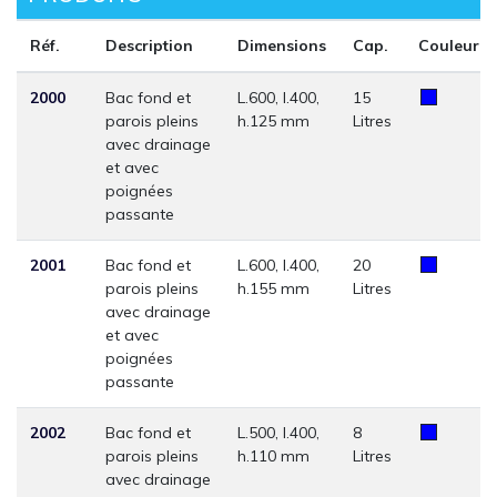
Réf.
Description
Dimensions
Cap.
Couleur
2000
Bac fond et
L.600, l.400,
15
parois pleins
h.125 mm
Litres
avec drainage
et avec
poignées
passante
2001
Bac fond et
L.600, l.400,
20
parois pleins
h.155 mm
Litres
avec drainage
et avec
poignées
passante
2002
Bac fond et
L.500, l.400,
8
parois pleins
h.110 mm
Litres
avec drainage