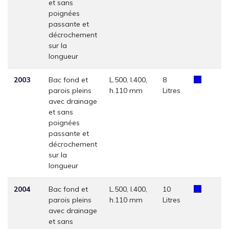
et sans
poignées
passante et
décrochement
sur la
longueur
2003
Bac fond et
L.500, l.400,
8
parois pleins
h.110 mm
Litres
avec drainage
et sans
poignées
passante et
décrochement
sur la
longueur
2004
Bac fond et
L.500, l.400,
10
parois pleins
h.110 mm
Litres
avec drainage
et sans