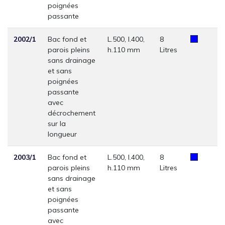
poignées
passante
2002/1
Bac fond et
L.500, l.400,
8
parois pleins
h.110 mm
Litres
sans drainage
et sans
poignées
passante
avec
décrochement
sur la
longueur
2003/1
Bac fond et
L.500, l.400,
8
parois pleins
h.110 mm
Litres
sans drainage
et sans
poignées
passante
avec