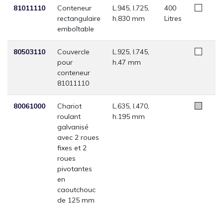
81011110
Conteneur
L.945, l.725,
400
rectangulaire
h.830 mm
Litres
emboîtable
80503110
Couvercle
L.925, l.745,
pour
h.47 mm
conteneur
81011110
80061000
Chariot
L.635, l.470,
roulant
h.195 mm
galvanisé
avec 2 roues
fixes et 2
roues
pivotantes
en
caoutchouc
de 125 mm