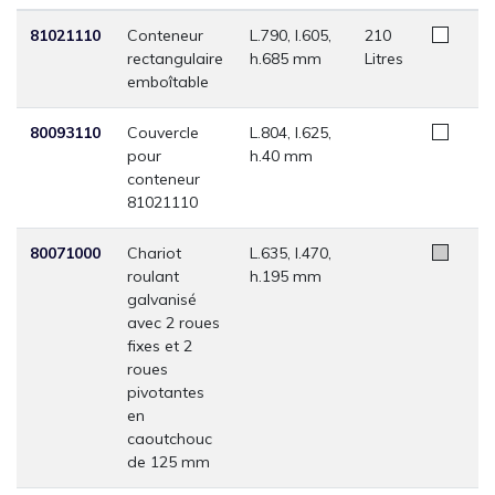
81021110
Conteneur
L.790, l.605,
210
rectangulaire
h.685 mm
Litres
emboîtable
80093110
Couvercle
L.804, l.625,
pour
h.40 mm
conteneur
81021110
80071000
Chariot
L.635, l.470,
roulant
h.195 mm
galvanisé
avec 2 roues
fixes et 2
roues
pivotantes
en
caoutchouc
de 125 mm